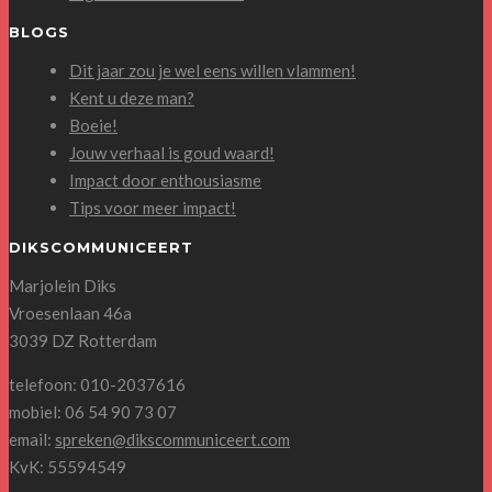
BLOGS
Dit jaar zou je wel eens willen vlammen!
Kent u deze man?
Boeie!
Jouw verhaal is goud waard!
Impact door enthousiasme
Tips voor meer impact!
DIKSCOMMUNICEERT
Marjolein Diks
Vroesenlaan 46a
3039 DZ Rotterdam
telefoon: 010-2037616
mobiel: 06 54 90 73 07
email:
spreken@dikscommuniceert.com
KvK: 55594549