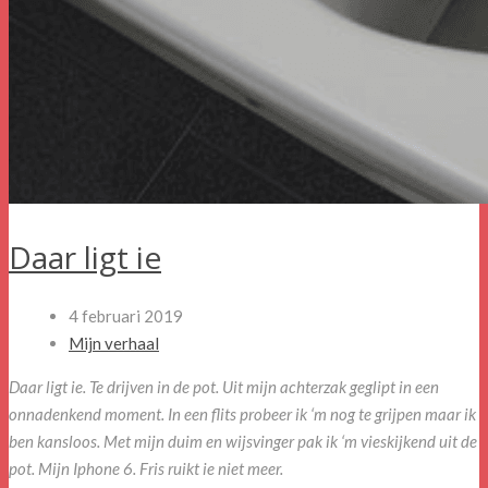
Daar ligt ie
4 februari 2019
Mijn verhaal
Daar ligt ie. Te drijven in de pot. Uit mijn achterzak geglipt in een
onnadenkend moment. In een flits probeer ik ‘m nog te grijpen maar ik
ben kansloos. Met mijn duim en wijsvinger pak ik ‘m vieskijkend uit de
pot. Mijn Iphone 6. Fris ruikt ie niet meer.