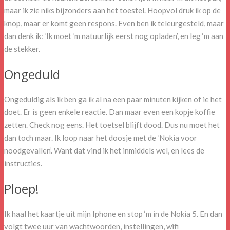
maar ik zie niks bijzonders aan het toestel. Hoopvol druk ik op de
knop, maar er komt geen respons. Even ben ik teleurgesteld, maar
dan denk ik: ‘Ik moet ‘m natuurlijk eerst nog opladen’, en leg ‘m aan
de stekker.
Ongeduld
Ongeduldig als ik ben ga ik al na een paar minuten kijken of ie het
doet. Er is geen enkele reactie. Dan maar even een kopje koffie
zetten. Check nog eens. Het toetsel blijft dood. Dus nu moet het
dan toch maar. Ik loop naar het doosje met de ‘Nokia voor
noodgevallen’. Want dat vind ik het inmiddels wel, en lees de
instructies.
Ploep!
Ik haal het kaartje uit mijn Iphone en stop ‘m in de Nokia 5. En dan
volgt twee uur van wachtwoorden, instellingen, wifi